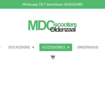
Whatsapp 24/7 bereikbaar 0645350483
N
OCCASSIONS
ACCESSOIRES
ONDERHOUD