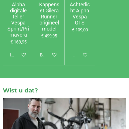
Alpha
Kappens
Achterlic
digitale
et Gilera
ht Alpha
teller
Runner
Vespa
Vespa
origineel
GTS
Sprint/Pri
model
€ 109,00
mavera
€ 499,95
€ 169,95
In winkelwagen
Bekijk details
In winkelwagen
Wist u dat?