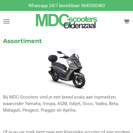
Whatsapp 24/7 bereikbaar 0645350483
Ga
direct
naar
de
hoofdinhoud
Assortiment
Bij MDC-Scooters vind je een breed scala aan topmerken,
waaronder Yamaha, Vespa, AGM, Italjet, Soco, Yadea, Beta,
Malaguti, Peugeot, Piaggio en Aprilia.
Of je nu op zoek bent naar een klassieke scooter of een modern