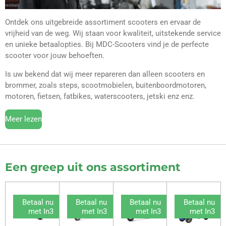
Ontdek ons uitgebreide assortiment scooters en ervaar de
vrijheid van de weg. Wij staan voor kwaliteit, uitstekende service
en unieke betaalopties. Bij MDC-Scooters vind je de perfecte
scooter voor jouw behoeften.
Is uw bekend dat wij meer repareren dan alleen scooters en
brommer, zoals steps, scootmobielen, buitenboordmotoren,
motoren, fietsen, fatbikes, waterscooters, jetski enz enz.
Meer lezen
Een greep uit ons assortiment
Betaal nu
Betaal nu
Betaal nu
Betaal nu
met In3
met In3
met In3
met In3