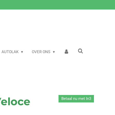
AUTOLAK
OVER ONS
Veloce
Betaal nu met In3