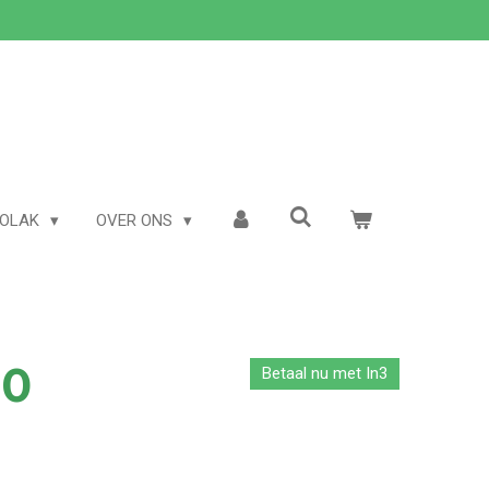
TOLAK
OVER ONS
50
Betaal nu met In3