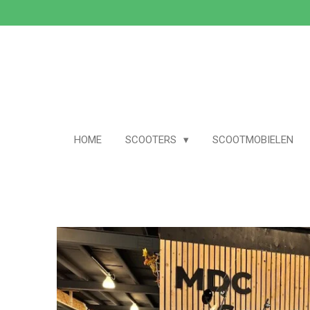
Ga
direct
naar
de
hoofdinhoud
HOME
SCOOTERS
SCOOTMOBIELEN