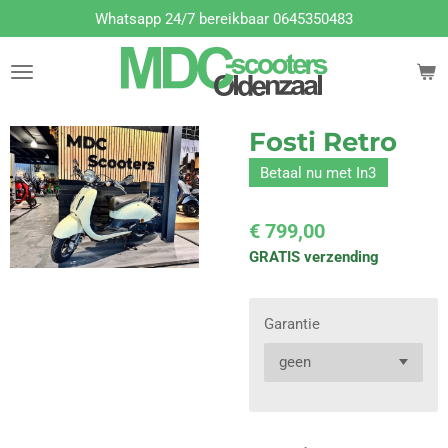
Whatsapp 24/7 bereikbaar 0645350483
Ga
direct
naar
de
hoofdinhoud
Fosti Retro
Betaal nu met In3
€ 799,00
GRATIS verzending
Garantie