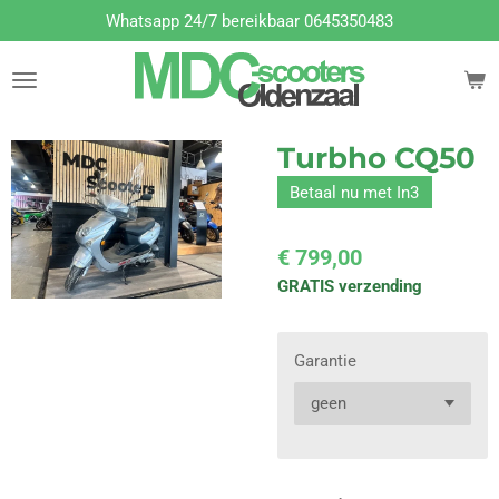
Whatsapp 24/7 bereikbaar 0645350483
Ga
direct
naar
de
hoofdinhoud
Turbho CQ50
Betaal nu met In3
€ 799,00
GRATIS verzending
Garantie