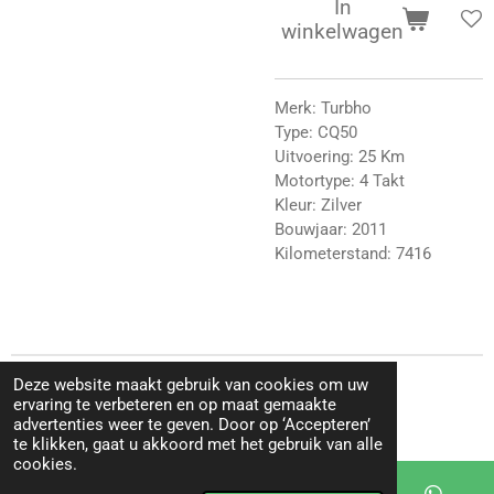
In
winkelwagen
Merk: Turbho
Type: CQ50
Uitvoering: 25 Km
Motortype: 4 Takt
Kleur: Zilver
Bouwjaar: 2011
Kilometerstand: 7416
Deze website maakt gebruik van cookies om uw
© 2025 - 2026 MDC-Scooters
ervaring te verbeteren en op maat gemaakte
Powered by
JouwWeb
advertenties weer te geven. Door op ‘Accepteren’
te klikken, gaat u akkoord met het gebruik van alle
cookies.