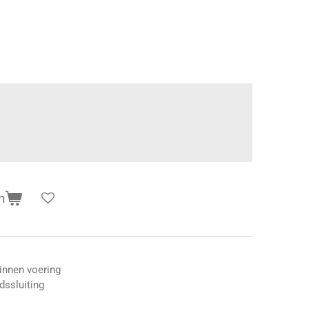
n
innen voering
dssluiting