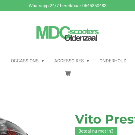
Whatsapp 24/7 bereikbaar 0645350483
N
OCCASSIONS
ACCESSOIRES
ONDERHOUD
Vito Pre
Betaal nu met In3