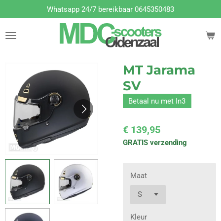
Whatsapp 24/7 bereikbaar 0645350483
Ga
direct
naar
de
hoofdinhoud
MT Jarama
SV
Betaal nu met In3
€ 139,95
GRATIS verzending
Maat
Kleur