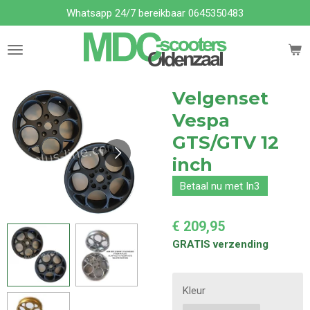
Whatsapp 24/7 bereikbaar 0645350483
Ga
direct
naar
de
hoofdinhoud
Velgenset
Vespa
GTS/GTV 12
inch
Betaal nu met In3
€ 209,95
GRATIS verzending
Kleur