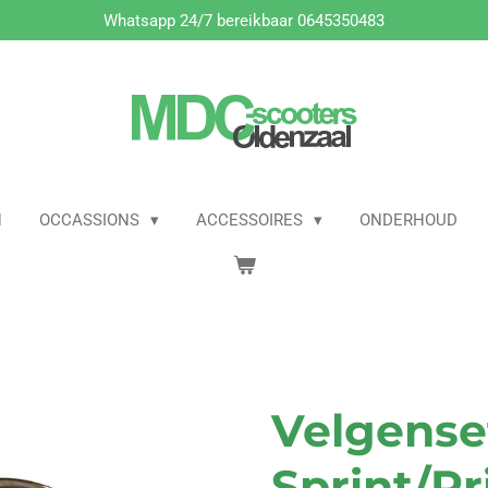
Whatsapp 24/7 bereikbaar 0645350483
N
OCCASSIONS
ACCESSOIRES
ONDERHOUD
Velgense
Sprint/P