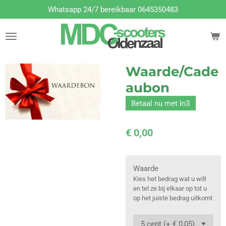
Whatsapp 24/7 bereikbaar 0645350483
Ga
direct
naar
de
hoofdinhoud
Waarde/Cade
aubon
Betaal nu met In3
€ 0,00
Waarde
Kies het bedrag wat u wilt
en tel ze bij elkaar op tot u
op het juiste bedrag uitkomt