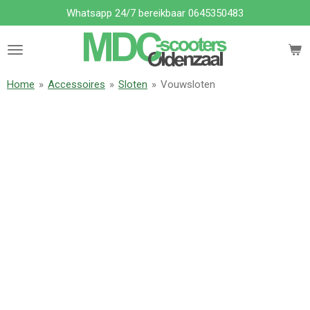
Whatsapp 24/7 bereikbaar 0645350483
Ga
direct
naar
de
hoofdinhoud
Home
»
Accessoires
»
Sloten
»
Vouwsloten