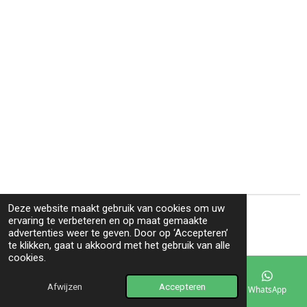
Deze website maakt gebruik van cookies om uw
© 2025 - 2026 MDC-Scooters
ervaring te verbeteren en op maat gemaakte
advertenties weer te geven. Door op ‘Accepteren’
Powered by
JouwWeb
te klikken, gaat u akkoord met het gebruik van alle
cookies.
Afwijzen
Accepteren
E-mailadres
Telefoonnummer
Kaart
WhatsApp