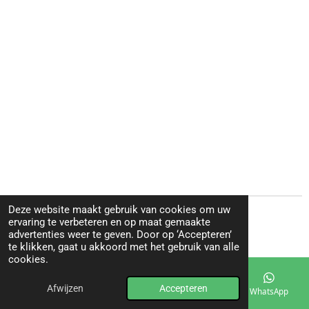
Deze website maakt gebruik van cookies om uw
© 2025 - 2026 MDC-Scooters
ervaring te verbeteren en op maat gemaakte
advertenties weer te geven. Door op ‘Accepteren’
Powered by
JouwWeb
te klikken, gaat u akkoord met het gebruik van alle
cookies.
Afwijzen
Accepteren
E-mailadres
Telefoonnummer
Kaart
WhatsApp