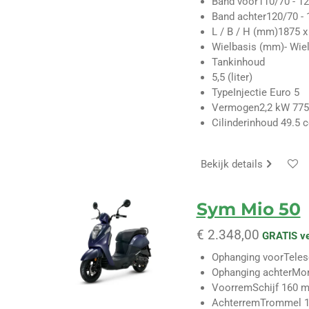
Band voor
110/70 - 12
Band achter
120/70 - 
L / B / H (mm)
1875 x
Wielbasis (mm)
- Wie
Tankinhoud
5,5
(liter)
Type
Injectie Euro 5
Vermogen
2,2 kW 775
Cilinderinhoud
49.5 
Bekijk details
Sym Mio 50
€ 2.348,00
GRATIS v
Ophanging voor
Tele
Ophanging achter
Mo
Voorrem
Schijf 160 
Achterrem
Trommel 