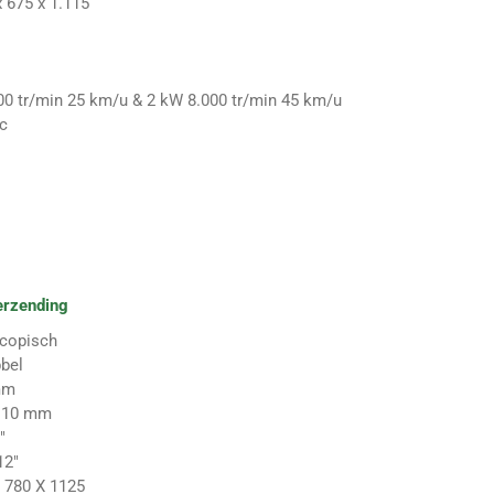
x 675 x 1.115
00 tr/min 25 km/u & 2 kW 8.000 tr/min 45 km/u
cc
erzending
scopisch
bel
mm
110 mm
"
12"
 780 X 1125