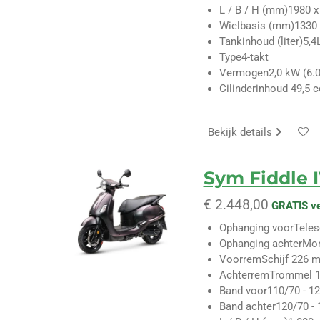
L / B / H (mm)
1980 x
Wielbasis (mm)
1330
Tankinhoud (liter)
5,4
Type
4-takt
Vermogen
2,0 kW (6.
Cilinderinhoud
49,5 c
Bekijk details
Sym Fiddle 
€ 2.448,00
GRATIS v
Ophanging voor
Tele
Ophanging achter
Mo
Voorrem
Schijf 226 
Achterrem
Trommel 
Band voor
110/70 - 12
Band achter
120/70 - 