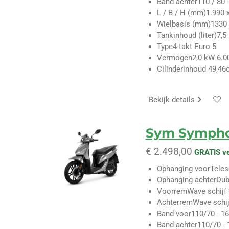
Band achter
110 / 80 
L / B / H (mm)
1.990 
Wielbasis (mm)
1330
Tankinhoud (liter)
7,5
Type
4-takt Euro 5
Vermogen
2,0 kW 6.0
Cilinderinhoud
49,46
Bekijk details
Sym Symph
€ 2.498,00
GRATIS v
Ophanging voor
Tele
Ophanging achter
Dub
Voorrem
Wave schij
Achterrem
Wave schi
Band voor
110/70 - 16
Band achter
110/70 - 