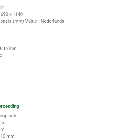
"
12"
 690 x 1140
lbasis (mm) Value - Nederlands
0 tr/min
cc
erzending
scopisch
no
mm
110 mm