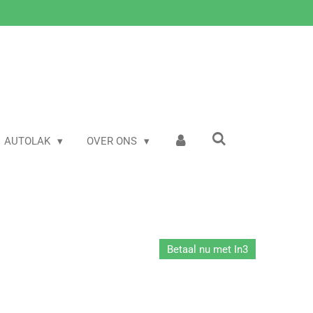
AUTOLAK
OVER ONS
Betaal nu met In3