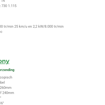
- 14
x 730 1.115
00 tr/min 25 km/u en 2,2 kW/8.000 tr/min
cc
ony
erzending
scopisch
bel
f 260mm
jf 240mm
"
16"