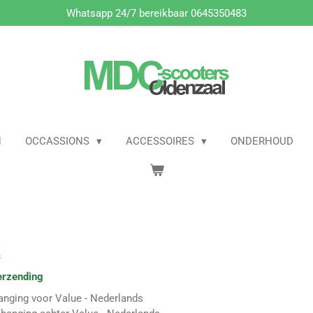
Whatsapp 24/7 bereikbaar 0645350483
N
OCCASSIONS
ACCESSOIRES
ONDERHOUD
X
erzending
anging voor Value - Nederlands