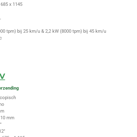
 685 x 1145
L
000 tpm) bij 25 km/u & 2,2 kW (8000 tpm) bij 45 km/u
c
IV
erzending
scopisch
no
mm
110 mm
"
12"