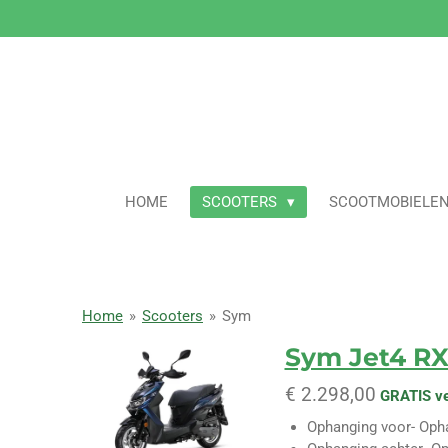
Ga
direct
naar
de
hoofdinhoud
HOME
SCOOTERS
SCOOTMOBIELE
Home
»
Scooters
»
Sym
Sym Jet4 R
€ 2.298,00
GRATIS v
Ophanging voor
- Oph