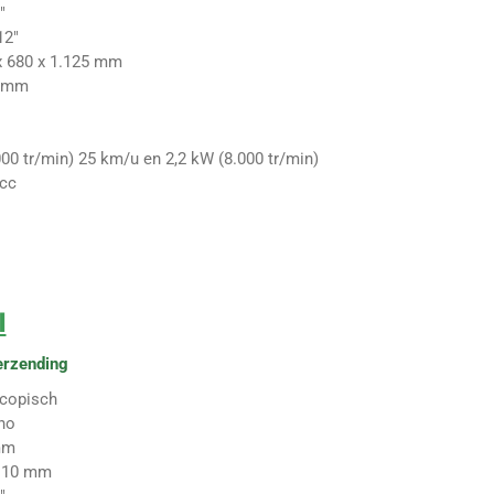
"
12"
x 680 x 1.125 mm
 mm
000 tr/min) 25 km/u en 2,2 kW (8.000 tr/min)
 cc
I
erzending
scopisch
no
mm
110 mm