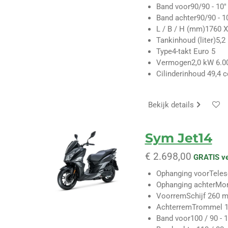
Band voor
90/90 - 10"
Band achter
90/90 - 1
L / B / H (mm)
1760 X
Tankinhoud (liter)
5,2
Type
4-takt Euro 5
Vermogen
2,0 kW 6.0
Cilinderinhoud
49,4 c
Bekijk details
Sym Jet14
€ 2.698,00
GRATIS v
Ophanging voor
Tele
Ophanging achter
Mon
Voorrem
Schijf 260 
Achterrem
Trommel 
Band voor
100 / 90 - 1