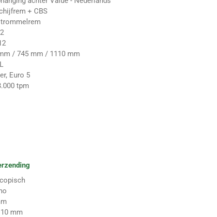
phanging achter Value - Nederlands
chijfrem + CBS
 trommelrem
12
12
 mm / 745 mm / 1110 mm
 L
der, Euro 5
 8.000 tpm
erzending
scopisch
no
mm
110 mm