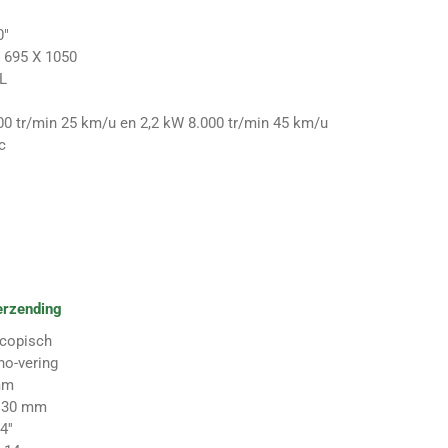
0"
 695 X 1050
 L
00 tr/min 25 km/u en 2,2 kW 8.000 tr/min 45 km/u
c
erzending
scopisch
o-vering
mm
130 mm
4''