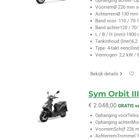
Ophanging achter
- O
Voorrem
Ø 226 mm s
Achterrem
Ø 130 mm
Band voor
- 110 / 70-
Band achter
120 / 70-
L / B / H (mm)
-1900
Tankinhoud (liter)
6,2
Type
- 4-takt eencilin
Vermogen
- 2,2 kW /
Bekijk details
Sym Orbit III
€ 2.048,00
GRATIS v
Ophanging voor
Tele
Ophanging achter
Mo
Voorrem
Schijf 226 
Achterrem
Trommel 