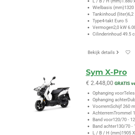
L / B / H (mm)
1.880 
Wielbasis (mm)
1320
Tankinhoud (liter)
6,2
Type
4-takt Euro 5
Vermogen
2,0 kW 6.0
Cilinderinhoud
49.5 
Bekijk details
Sym X-Pro
€ 2.448,00
GRATIS v
Ophanging voor
Tele
Ophanging achter
Dub
Voorrem
Schijf 260 
Achterrem
Trommel 
Band voor
120/70 - 12
Band achter
130/70 - 
L / B / H (mm)
1905 X