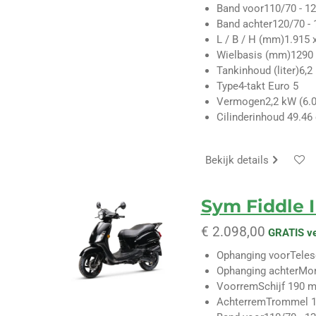
Band voor
110/70 - 12
Band achter
120/70 - 
L / B / H (mm)
1.915 
Wielbasis (mm)
1290
Tankinhoud (liter)
6,2
Type
4-takt Euro 5
Vermogen
2,2 kW (6.
Cilinderinhoud
49.46
Bekijk details
Sym Fiddle I
€ 2.098,00
GRATIS v
Ophanging voor
Tele
Ophanging achter
Mo
Voorrem
Schijf 190 
Achterrem
Trommel 