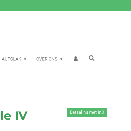
AUTOLAK
OVER ONS
le IV
Betaal nu met In3