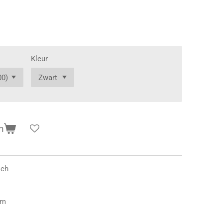
Kleur
n
sch
mm