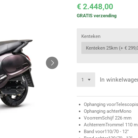
€ 2.448,00
GRATIS verzending
Kenteken
In winkelwage
Ophanging voor
Telescopi
Ophanging achter
Mono
Voorrem
Schijf 226 mm
Achterrem
Trommel 110 
Band voor
110/70 - 12"