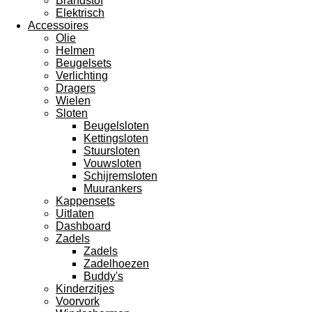
Brandstof
Elektrisch
Accessoires
Olie
Helmen
Beugelsets
Verlichting
Dragers
Wielen
Sloten
Beugelsloten
Kettingsloten
Stuursloten
Vouwsloten
Schijremsloten
Muurankers
Kappensets
Uitlaten
Dashboard
Zadels
Zadels
Zadelhoezen
Buddy's
Kinderzitjes
Voorvork