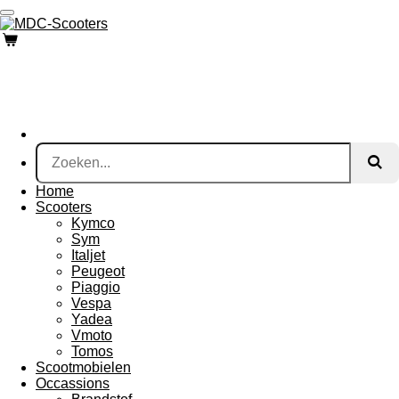
Ga
direct
naar
de
hoofdinhoud
Home
Scooters
Kymco
Sym
Italjet
Peugeot
Piaggio
Vespa
Yadea
Vmoto
Tomos
Scootmobielen
Occassions