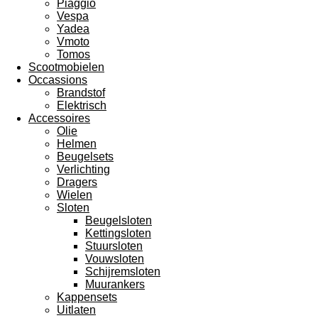
Piaggio
Vespa
Yadea
Vmoto
Tomos
Scootmobielen
Occassions
Brandstof
Elektrisch
Accessoires
Olie
Helmen
Beugelsets
Verlichting
Dragers
Wielen
Sloten
Beugelsloten
Kettingsloten
Stuursloten
Vouwsloten
Schijremsloten
Muurankers
Kappensets
Uitlaten